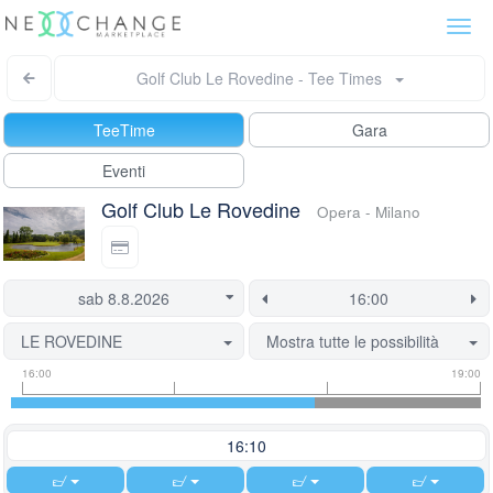
Togg
navi
Golf Club Le Rovedine - Tee Times
TeeTime
Gara
Eventi
Golf Club Le Rovedine
Opera - Milano
LE ROVEDINE
Mostra tutte le possibilità
Tee
Flight
This
16:00
19:00
time
slot
start
information
information
time
is
16:10
currently
locked.