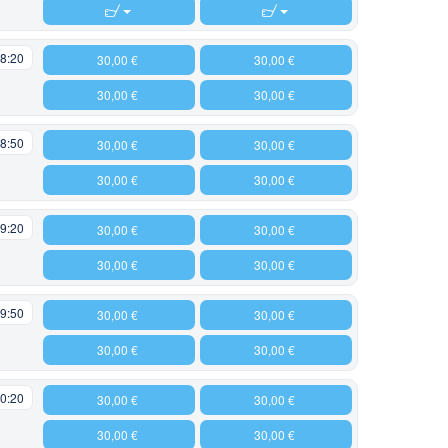
8:20
30,00 €
30,00 €
30,00 €
30,00 €
8:50
30,00 €
30,00 €
30,00 €
30,00 €
9:20
30,00 €
30,00 €
30,00 €
30,00 €
9:50
30,00 €
30,00 €
30,00 €
30,00 €
0:20
30,00 €
30,00 €
30,00 €
30,00 €