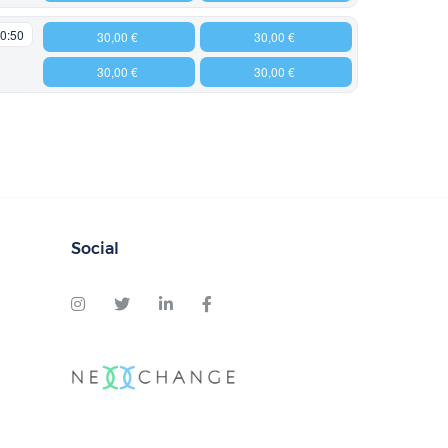
0:50
30,00 €
30,00 €
30,00 €
30,00 €
Social