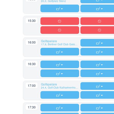
20,0, Golfplatz Stenz
15:30
Golfspelare
16:00
17,9, Berliner Golf Club Gatow e.V.
16:30
Golfspelare
17:00
24,4, Golf-Club Katharinenhof e.V.
17:30