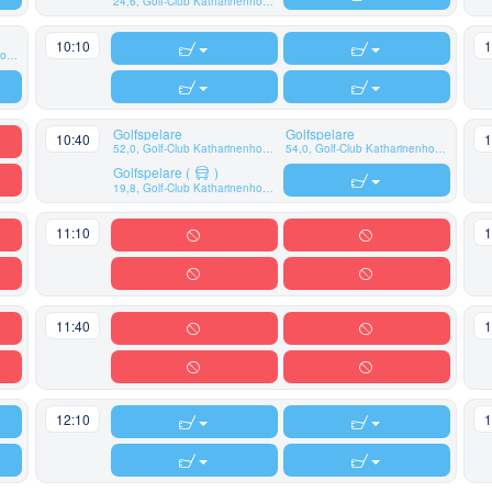
24,6, Golf-Club Katharinenhof e.V.
10:10
1
32,0, Golf-Club Katharinenhof e.V.
Golfspelare
Golfspelare
10:40
1
52,0, Golf-Club Katharinenhof e.V.
54,0, Golf-Club Katharinenhof e.V.
Golfspelare
(
)
19,8, Golf-Club Katharinenhof e.V.
11:10
1
11:40
1
12:10
1