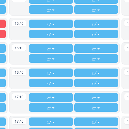
15:40
1
16:10
1
16:40
1
17:10
1
17:40
1