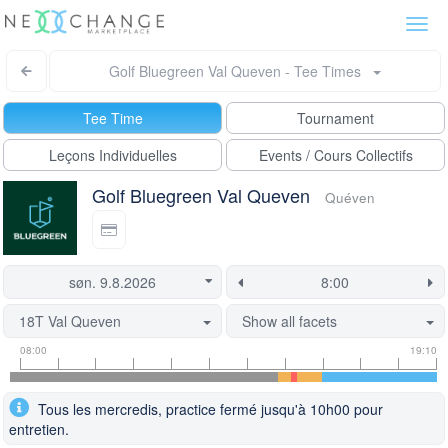
Togg
navi
Golf Bluegreen Val Queven - Tee Times
Tee Time
Tournament
Leçons Individuelles
Events / Cours Collectifs
Golf Bluegreen Val Queven
Quéven
18T Val Queven
Show all facets
Tee
Flight
This
08:00
19:10
time
slot
start
information
information
time
Tous les mercredis, practice fermé jusqu'à 10h00 pour
is
entretien.
currently