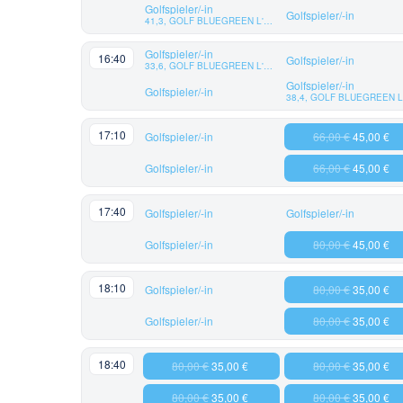
Golfspieler/-in
Golfspieler/-in
41,3, GOLF BLUEGREEN L'ODET
Golfspieler/-in
16:40
Golfspieler/-in
33,6, GOLF BLUEGREEN L'ODET
Golfspieler/-in
Golfspieler/-in
17:10
Golfspieler/-in
66,00 €
45,00 €
Golfspieler/-in
66,00 €
45,00 €
17:40
Golfspieler/-in
Golfspieler/-in
Golfspieler/-in
80,00 €
45,00 €
18:10
Golfspieler/-in
80,00 €
35,00 €
Golfspieler/-in
80,00 €
35,00 €
18:40
80,00 €
35,00 €
80,00 €
35,00 €
80,00 €
35,00 €
80,00 €
35,00 €