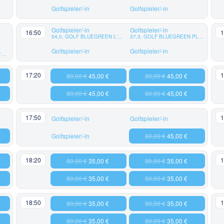
Golfspieler/-in
Golfspieler/-in
Golfspieler/-in
Golfspieler/-in
16:50
1
54,0, GOLF BLUEGREEN L'ODET
37,3, GOLF BLUEGREEN PLOEMEUR-OCEAN
Golfspieler/-in
Golfspieler/-in
38,4, GOLF BLUEGREEN L'ODET
17:20
1
80,00 €
45,00 €
80,00 €
45,00 €
80,00 €
45,00 €
80,00 €
45,00 €
17:50
1
Golfspieler/-in
Golfspieler/-in
Golfspieler/-in
80,00 €
45,00 €
18:20
1
80,00 €
35,00 €
80,00 €
35,00 €
80,00 €
35,00 €
80,00 €
35,00 €
18:50
1
80,00 €
35,00 €
80,00 €
35,00 €
80,00 €
35,00 €
80,00 €
35,00 €