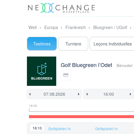
Welt
Europa
Frankreich
Bluegreen / UGolf
Teetimes
Turniere
Leçons Individuelles
Golf Bluegreen l’Odet
Bénodet
Informationen
Flight
Diese
16:00
zu
Informationen
Startzeit
Startzeiten
ist
derzeit
gesperrt.
16:10
Golfspieler/-in
Golfspieler/-in