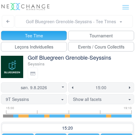
Togg
navi
Golf Bluegreen Grenoble-Seyssins - Tee Times
Tee Time
Tournament
Leçons Individuelles
Events / Cours Collectifs
Golf Bluegreen Grenoble-Seyssins
Seyssins
9T Seyssins
Show all facets
Tee
Flight
This
15:00
19:10
time
slot
start
information
information
time
is
15:20
currently