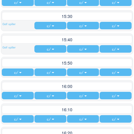
locked.
15:30
Golf spiller
15:40
Golf spiller
15:50
16:00
16:10
16:20