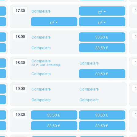
17:30
1
Golfspelare
18:00
1
Golfspelare
33,50 €
Golfspelare
33,50 €
Golfspelare
18:30
1
Golfspelare
33,2, Golf Amsteldijk
Golfspelare
33,50 €
19:00
1
Golfspelare
Golfspelare
Golfspelare
Golfspelare
19:30
1
33,50 €
33,50 €
33,50 €
33,50 €