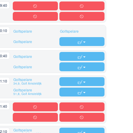
9:40
0:10
Golfspelare
Golfspelare
Golfspelare
0:40
Golfspelare
Golfspelare
Golfspelare
1:10
34,9, Golf Amsteldijk
Golfspelare
51,8, Golf Amsteldijk
1:40
Golfspelare
2:10