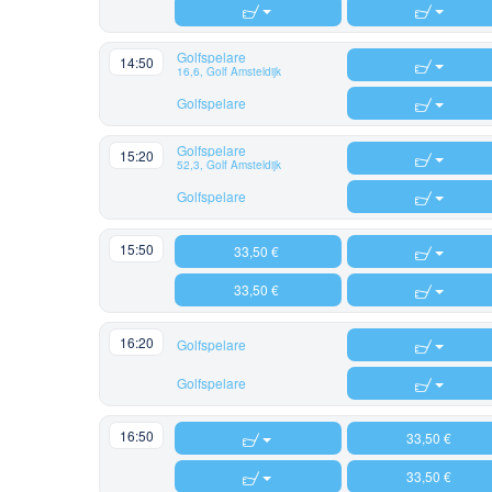
Golfspelare
14:50
16,6, Golf Amsteldijk
Golfspelare
Golfspelare
15:20
52,3, Golf Amsteldijk
Golfspelare
15:50
33,50 €
33,50 €
16:20
Golfspelare
Golfspelare
16:50
33,50 €
33,50 €