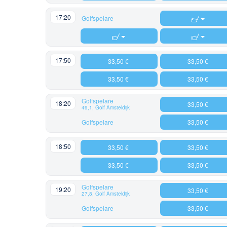
17:20
Golfspelare
17:50
33,50 €
33,50 €
33,50 €
33,50 €
Golfspelare
18:20
33,50 €
49,1, Golf Amsteldijk
Golfspelare
33,50 €
18:50
33,50 €
33,50 €
33,50 €
33,50 €
Golfspelare
19:20
33,50 €
27,8, Golf Amsteldijk
Golfspelare
33,50 €