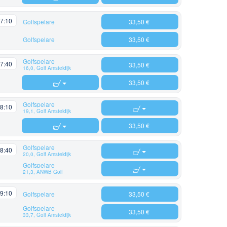
7:10
Golfspelare
33,50 €
Golfspelare
33,50 €
Golfspelare
7:40
33,50 €
16,0, Golf Amsteldijk
33,50 €
Golfspelare
8:10
19,1, Golf Amsteldijk
33,50 €
Golfspelare
8:40
20,0, Golf Amsteldijk
Golfspelare
21,3, ANWB Golf
9:10
Golfspelare
33,50 €
Golfspelare
33,50 €
33,7, Golf Amsteldijk