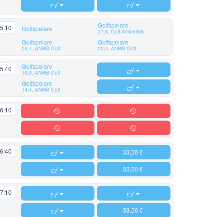
Golfspelare
5:10
Golfspelare
27,6, Golf Amsteldijk
Golfspelare
Golfspelare
26,1, ANWB Golf
29,0, ANWB Golf
Golfspelare
5:40
16,8, ANWB Golf
Golfspelare
14,4, ANWB Golf
6:10
6:40
33,50 €
33,50 €
7:10
33,50 €