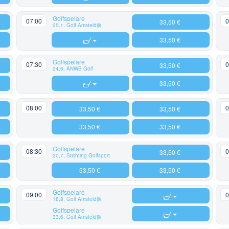
Golfspelare
07:00
0
33,50 €
25,1, Golf Amsteldijk
33,50 €
Golfspelare
07:30
0
33,50 €
24,6, ANWB Golf
33,50 €
08:00
0
33,50 €
33,50 €
33,50 €
33,50 €
Golfspelare
08:30
0
33,50 €
20,7, Stichting Golfsport
33,50 €
33,50 €
Golfspelare
09:00
0
18,8, Golf Amsteldijk
Golfspelare
33,6, Golf Amsteldijk