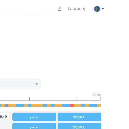
Logga in
20:20
6:40
33,50 €
33,50 €