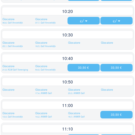
10:20
Giocatore
Giocatore
36,6, Golf Amsteldijk
37,7, Golf Amsteldijk
10:30
Giocatore
Giocatore
Giocatore
Giocatore
25,1, Golf Amsteldijk
18,5, Golf Amsteldijk
10:40
Giocatore
Giocatore
33,50 €
33,50 €
21,0, KLM Golf Vereniging
54,0, Golf Amsteldijk
10:50
Giocatore
Giocatore
Giocatore
Giocatore
17,4, ANWB Golf
23,3, ANWB Golf
11:00
Giocatore
Giocatore
Giocatore
33,50 €
13,4, Golf Amsteldijk
14,2, ANWB Golf
18,7, ANWB Golf
11:10