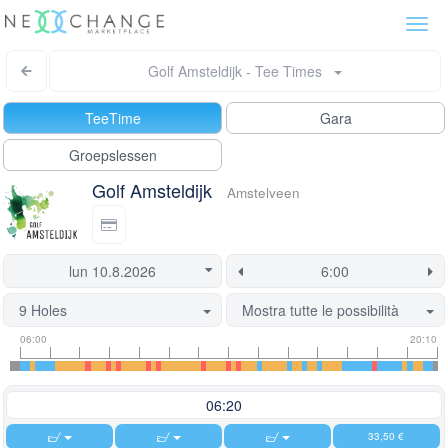
Togg
navi
Golf Amsteldijk - Tee Times
TeeTime
Gara
Groepslessen
Golf Amsteldijk
Amstelveen
9 Holes
Mostra tutte le possibilità
Tee
Flight
This
06:00
20:10
time
slot
start
information
information
time
is
06:20
currently
33,50 €
locked.