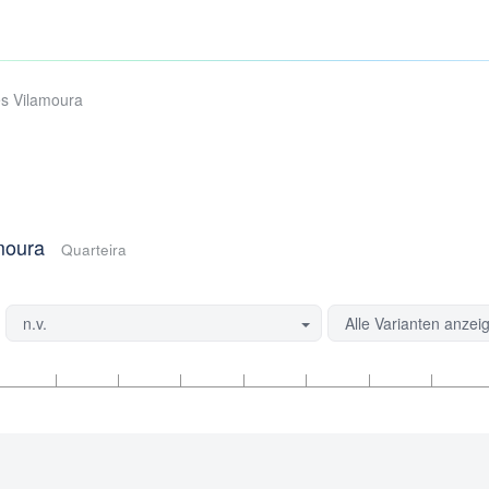
s Vilamoura
moura
Quarteira
n.v.
Alle Varianten anzei