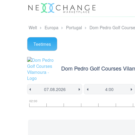
Welt
Europa
Portugal
Dom Pedro Golf Course
Teetimes
Dom Pedro Golf Courses Vila
Informationen
Flight
Diese
02:00
zu
Informationen
Startzeit
Startzeiten
ist
derzeit
gesperrt.