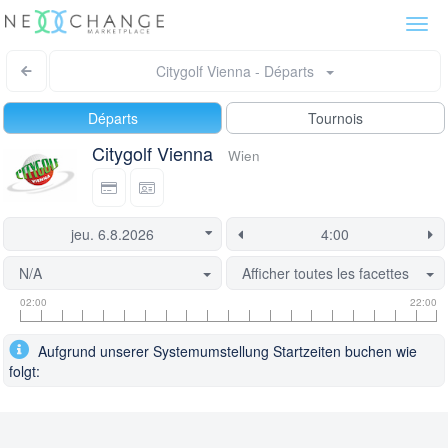
Togg
navi
Citygolf Vienna - Départs
Départs
Tournois
Citygolf Vienna
Wien
N/A
Afficher toutes les facettes
Informations
Informations
Ce
02:00
22:00
sur
sur
départ
les
le
est
Aufgrund unserer Systemumstellung Startzeiten buchen wie
heures
créneau
actuellement
folgt:
de
de
verrouillée.
départ
départ