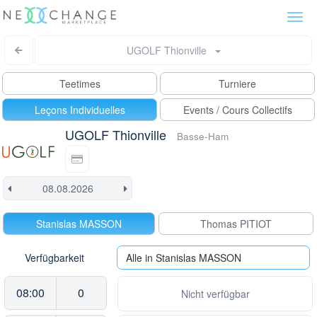
Togg
navi
UGOLF Thionville
Teetimes
Turniere
Leçons Individuelles
Events / Cours Collectifs
UGOLF Thionville
Basse-Ham
Stanislas MASSON
Thomas PITIOT
Verfügbarkeit
Alle in Stanislas MASSON
08:00
0
Nicht verfügbar