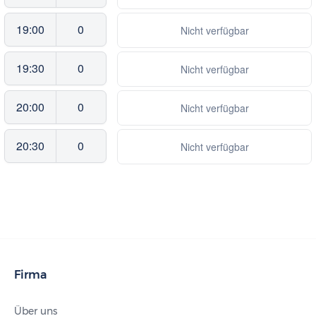
19:00
0
Nicht verfügbar
19:30
0
Nicht verfügbar
20:00
0
Nicht verfügbar
20:30
0
Nicht verfügbar
Firma
Über uns