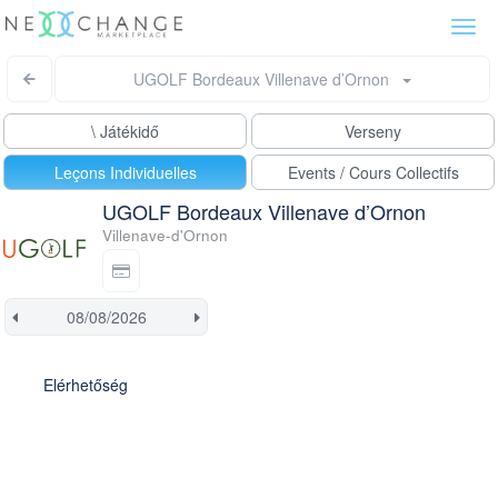
Togg
navi
UGOLF Bordeaux Villenave d’Ornon
\ Játékidő
Verseny
Leçons Individuelles
Events / Cours Collectifs
UGOLF Bordeaux Villenave d’Ornon
Villenave-d'Ornon
Elérhetőség