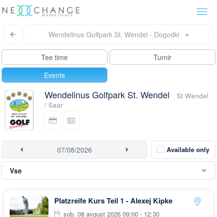
Togg
navi
Wendelinus Golfpark St. Wendel - Dogodki
Tee time
Turnir
Events
Wendelinus Golfpark St. Wendel
St Wendel
/ Saar
Available only
Platzreife Kurs Teil 1 - Alexej Kipke
sob. 08 avgust 2026 09:00 - 12:30