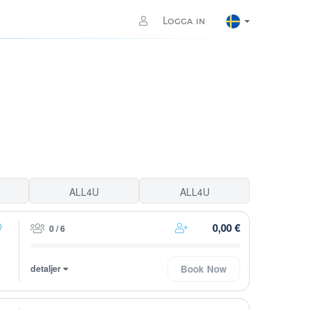
Logga in
ALL4U
ALL4U
0,00 €
0 / 6
detaljer
Book Now