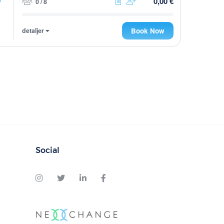
0,00 €
0 / 8
detaljer
Book Now
Social