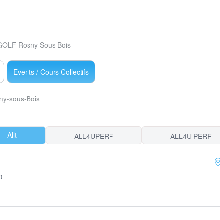
OLF Rosny Sous Bois
Events / Cours Collectifs
ny-sous-Bois
Allt
ALL4UPERF
ALL4U PERF
0