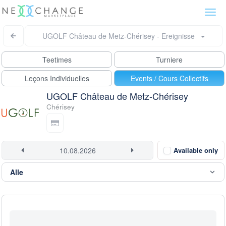
Togg
navi
UGOLF Château de Metz-Chérisey - Ereignisse
Teetimes
Turniere
Leçons Individuelles
Events / Cours Collectifs
UGOLF Château de Metz-Chérisey
Chérisey
Available only