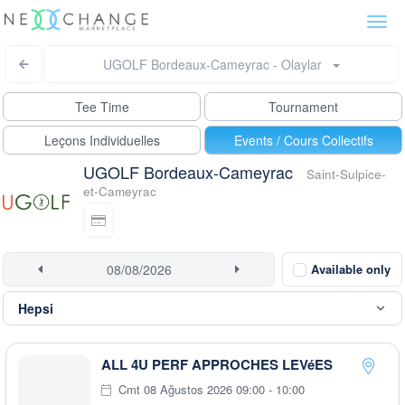
Togg
navi
UGOLF Bordeaux-Cameyrac - Olaylar
Tee Time
Tournament
Leçons Individuelles
Events / Cours Collectifs
UGOLF Bordeaux-Cameyrac
Saint-Sulpice-
et-Cameyrac
Available only
ALL 4U PERF APPROCHES LEVéES
Cmt 08 Ağustos 2026 09:00 - 10:00