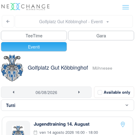
Togg
navi
Golfplatz Gut Köbbinghof - Eventi
TeeTime
Gara
Eventi
Golfplatz Gut Köbbinghof
Möhnesee
Available only
Jugendtraining 14. August
ven 14 agosto 2026 16:00 - 18:00