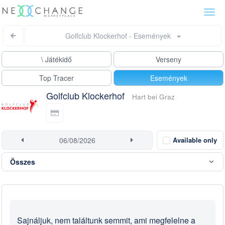
Togg
navi
Golfclub Klockerhof - Események
\ Játékidő
Verseny
Top Tracer
Események
Golfclub Klockerhof
Hart bei Graz
Available only
Sajnáljuk, nem találtunk semmit, ami megfelelne a