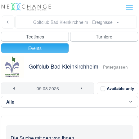
Togg
navi
Golfclub Bad Kleinkirchheim - Ereignisse
Teetimes
Turniere
Events
Golfclub Bad Kleinkirchheim
Patergassen
Available only
Die Suche mit den von Ihnen