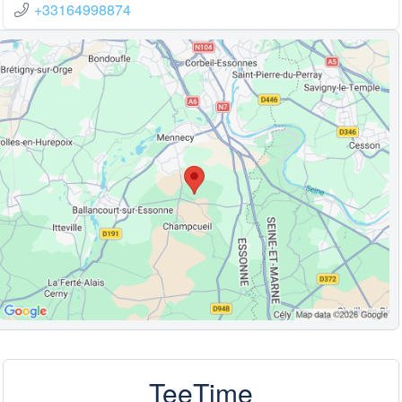
+33164998874
TeeTime