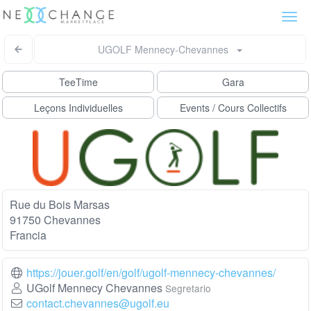
Togg
navi
UGOLF Mennecy-Chevannes
TeeTime
Gara
Leçons Individuelles
Events / Cours Collectifs
Rue du Bois Marsas
91750 Chevannes
Francia
https://jouer.golf/en/golf/ugolf-mennecy-chevannes/
UGolf Mennecy Chevannes
Segretario
contact.chevannes@ugolf.eu