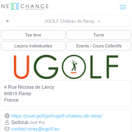
Togg
navi
UGOLF Château de Raray
Tee time
Turnir
Leçons Individuelles
Events / Cours Collectifs
4 Rue Nicolas de Lancy
60810 Raray
France
https://jouer.golf/golf/ugolf-chateau-de-raray/
Golfclub
Golf Pro
contact.raray@ugolf.eu