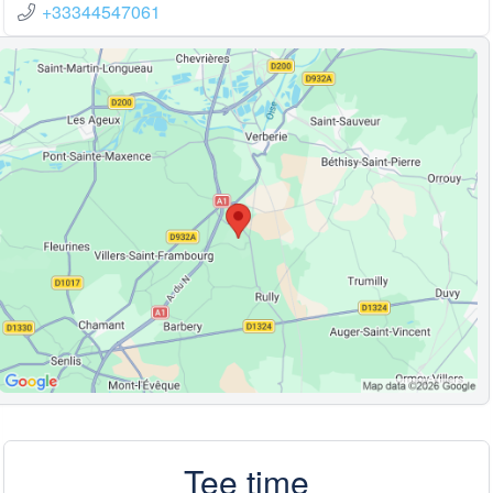
+33344547061
Tee time