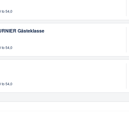
 to 54,0
NIER Gästeklasse
 to 54,0
 to 54,0