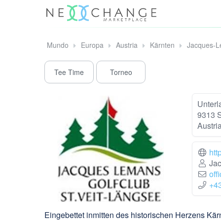
Mundo
Europa
Austria
Kärnten
Jacques-Le
Tee Time
Torneo
Unterl
9313 S
Austri
htt
Jac
off
+4
Eingebettet inmitten des historischen Herzens Kärn