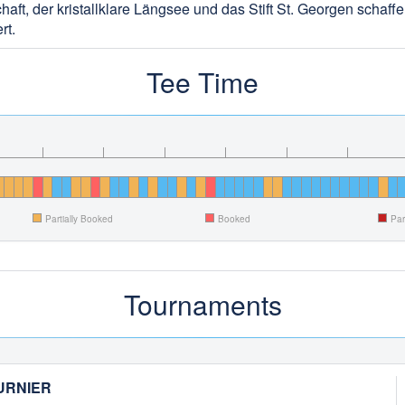
haft, der kristallklare Längsee und das Stift St. Georgen schaff
rt.
Tee Time
Partially Booked
Booked
Par
Tournaments
URNIER