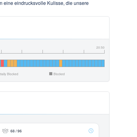
en eine eindrucksvolle Kulisse, die unsere
20:50
tially Blocked
Blocked
68 / 96