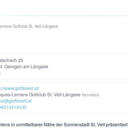
mans Golfclub St. Veit-Längsee
atschach 25
t. Georgen am Längsee
a
p://www.golfstveit.at/
ques-Lemans Golfclub St. Veit-Längsee
Secretary
ice@golfstveit.at
34213414130
tens in unmittelbarer Nähe der Sonnenstadt St. Veit präsentiert