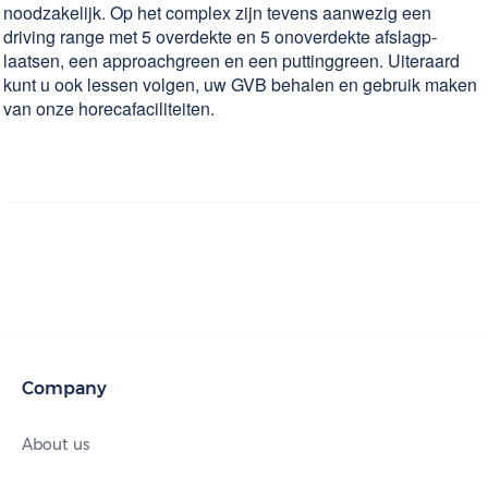
noodzakelijk. Op het complex zijn tevens aanwezig een
driving range met 5 over­dekte en 5 onover­dekte afslagp­
laatsen, een approach­green en een putting­green. Uiteraard
kunt u ook lessen volgen, uw GVB behalen en gebruik maken
van onze horeca­facili­teiten.
Company
About us