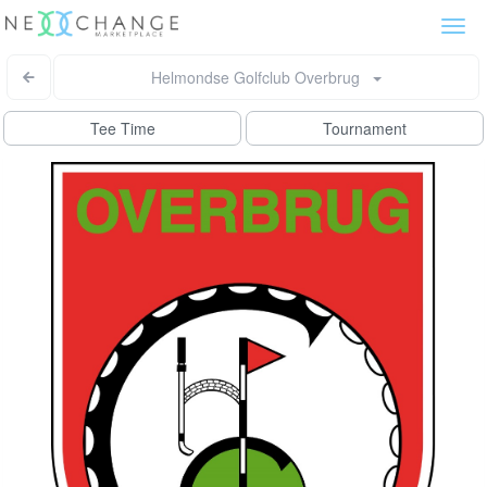
Togg
navi
Helmondse Golfclub Overbrug
Tee Time
Tournament