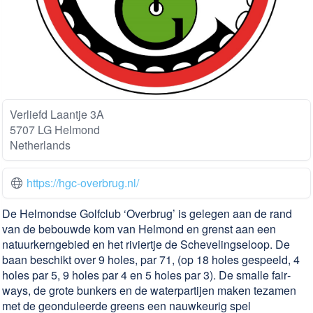
Verliefd Laantje 3A
5707 LG Helmond
Netherlands
https://hgc-overbrug.nl/
De Helmondse Golfclub ‘Overbrug’ is gelegen aan de rand
van de bebouwde kom van Helmond en grenst aan een
natuur­kern­gebied en het riviertje de Scheve­lingse­loop. De
baan beschikt over 9 holes, par 71, (op 18 holes gespeeld, 4
holes par 5, 9 holes par 4 en 5 holes par 3). De smalle fair­
ways, de grote bunkers en de water­partijen maken tezamen
met de geondu­leerde greens een nauw­keurig spel