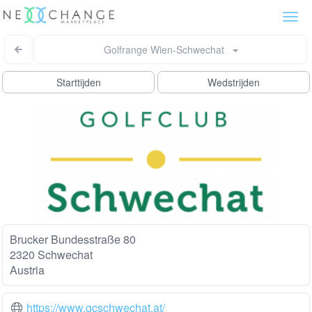
Togg
navi
Golfrange Wien-Schwechat
Starttijden
Wedstrijden
Brucker Bundesstraße 80
2320 Schwechat
Austria
https://www.gcschwechat.at/