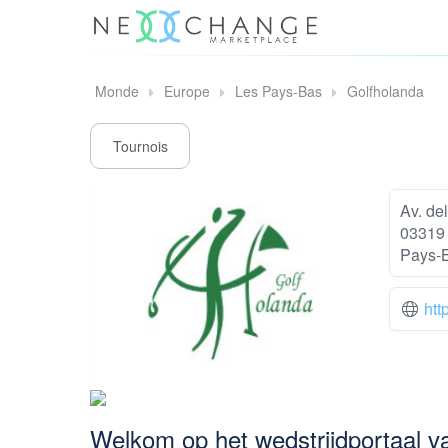
Monde
Europe
Les Pays-Bas
Golfholanda
Tournois
Av. del
03319 
Pays-
htt
Welkom op het wedstrijdportaal v