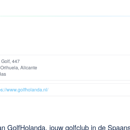
 Golf, 447
Orihuela, Alicante
Bas
ps://www.golfholanda.nl/
an GolfHolanda, jouw golfclub in de Spaan