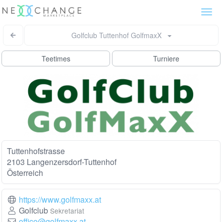
Togg
navi
Golfclub Tuttenhof GolfmaxX
Teetimes
Turniere
Tuttenhofstrasse
2103 Langenzersdorf-Tuttenhof
Österreich
https://www.golfmaxx.at
Golfclub
Sekretariat
office@golfmaxx.at