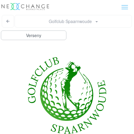
Togg
navi
Golfclub Spaarnwoude
Verseny