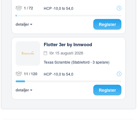
1 / 72
HCP -10,0 to 54,0
detaljer
Register
Flotter 3er by Innwood
lör 15 augusti 2026
Texas Scramble (Stableford - 3 spelare)
11 / 120
HCP -10,0 to 54,0
detaljer
Register