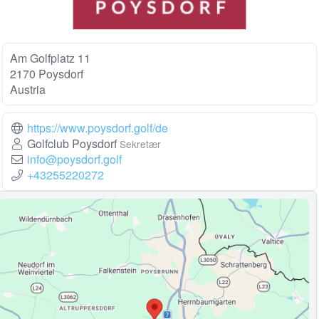
Am Golfplatz 11
2170 Poysdorf
Austria
https://www.poysdorf.golf/de
Golfclub Poysdorf
Sekretær
info@poysdorf.golf
+43255220272