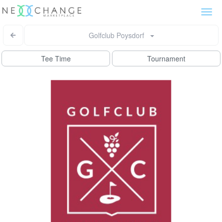
Togg
navi
Golfclub Poysdorf
Tee Time
Tournament