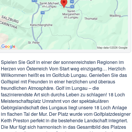
Spielen Sie Golf in einer der sonnenreichsten Regionen im
Herzen von Österreich Vom Start weg einzigartig… Herzlich
Willkommen heißt es im Golfclub Lungau. Genießen Sie das
Golfspiel mit Freunden in einer herzlichen und überaus
freundlichen Atmosphäre. Golf im Lungau – die
faszinierendste Art sich durchs Leben zu schlagen! 18 Loch
Meisterschaftsplatz Umrahmt von der spektakulären
Gebirgslandschaft des Lungaus liegt unsere 18 Loch Anlage
im flachen Tal der Mur. Der Platz wurde vom Golfplatzdesigner
Keith Preston perfekt in die bestehende Landschaft integriert.
Die Mur fügt sich harmonisch in das Gesamtbild des Platzes