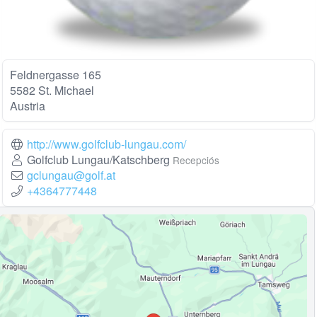
Feldnergasse 165
5582 St. Michael
Austria
http://www.golfclub-lungau.com/
Golfclub Lungau/Katschberg
Recepciós
gclungau@golf.at
+4364777448