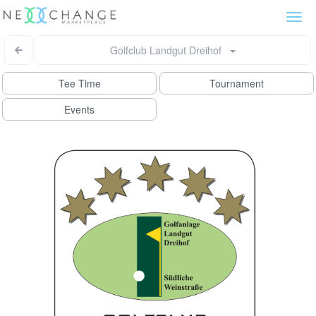
Togg
navi
Golfclub Landgut Dreihof
Tee Time
Tournament
Events