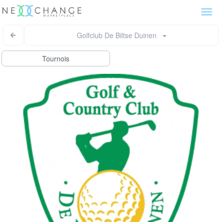
Togg
navi
Golfclub De Biltse Duinen
Tournois