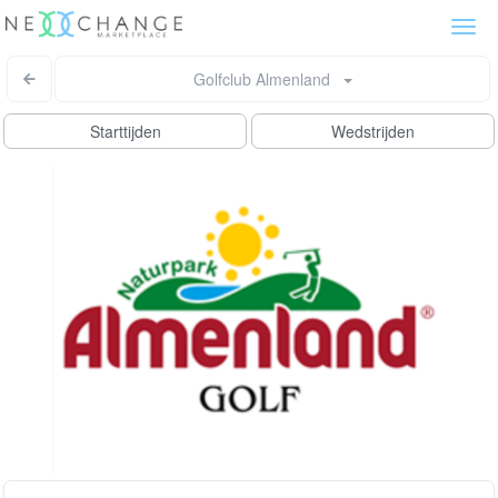
Togg
navi
Golfclub Almenland
Starttijden
Wedstrijden