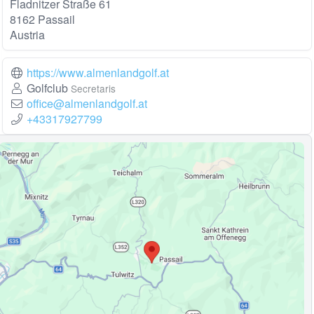
Fladnitzer Straße 61
8162 Passail
Austria
https://www.almenlandgolf.at
Golfclub
Secretaris
office@almenlandgolf.at
+43317927799