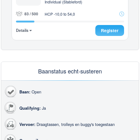
Individual (Stableford)
83 / 500
HCP -10,0 to 54,0
Details
Register
Baanstatus echt-susteren
Open
Baan:
Ja
Qualifying:
Draagtassen, trolleys en buggy's toegestaan
Vervoer: