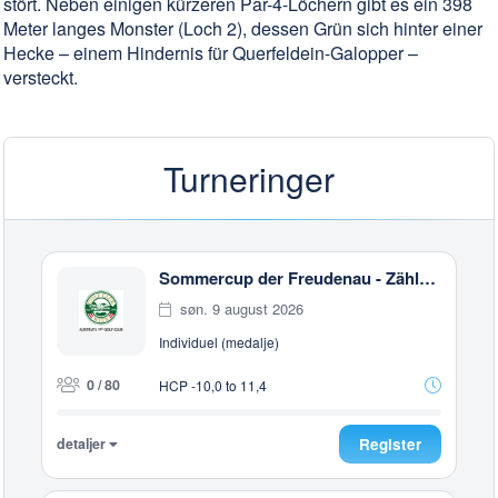
stört. Neben einigen kürzeren Par-4-Löchern gibt es ein 398
Meter langes Monster (Loch 2), dessen Grün sich hinter einer
Hecke – einem Hindernis für Querfeldein-Galopper –
versteckt.
Turneringer
Sommercup der Freudenau - Zählwettspiel
søn. 9 august 2026
Individuel (medalje)
0 / 80
HCP -10,0 to 11,4
detaljer
Register