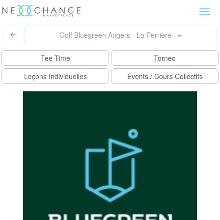
Togg
navi
Golf Bluegreen Angers - La Perrière
Tee Time
Torneo
Leçons Individuelles
Events / Cours Collectifs