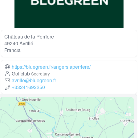
Château de la Perriere
49240 Avrillé
Francia
https://bluegreen.fr/angerslaperriere/
Golfclub
Secretary
avrille@bluegreen.fr
+33241692250