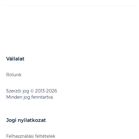
Vállalat
Rólunk
Szerzői jog © 2013-2026
Minden jog fenntartva.
Jogi nyilatkozat
Felhasználási feltételek