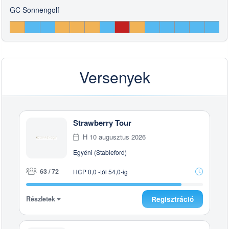
GC Sonnengolf
Versenyek
Strawberry Tour
H 10 augusztus 2026
Egyéni (Stableford)
63 / 72
HCP 0,0 -tól 54,0-ig
Részletek
Regisztráció