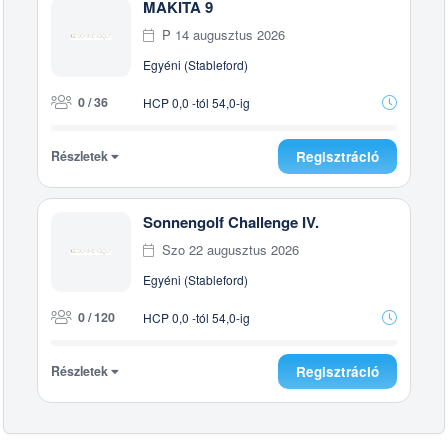
MAKITA 9
P 14 augusztus 2026
Egyéni (Stableford)
0 / 36
HCP 0,0 -tól 54,0-ig
Részletek
Regisztráció
Sonnengolf Challenge IV.
Szo 22 augusztus 2026
Egyéni (Stableford)
0 / 120
HCP 0,0 -tól 54,0-ig
Részletek
Regisztráció