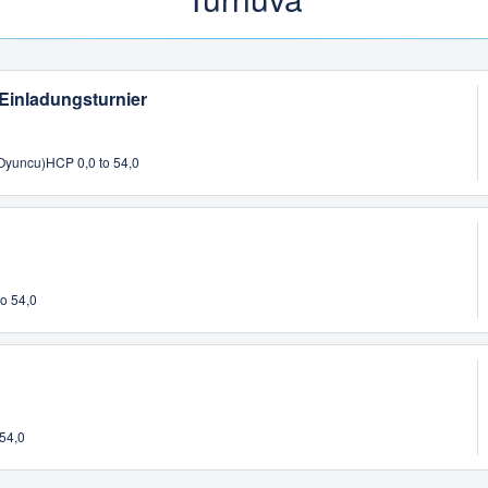
 Einladungsturnier
 Oyuncu)
HCP 0,0 to 54,0
o 54,0
 54,0