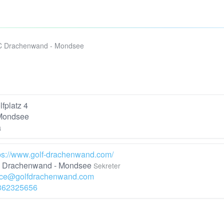
 Drachenwand - Mondsee
fplatz 4
Mondsee
a
ps://www.golf-drachenwand.com/
Drachenwand - Mondsee
Sekreter
ice@golfdrachenwand.com
362325656