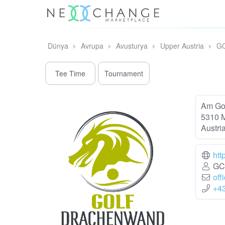
Dünya
Avrupa
Avusturya
Upper Austria
GC
Tee Time
Tournament
Am Gol
5310 
Austri
htt
GC 
off
+4