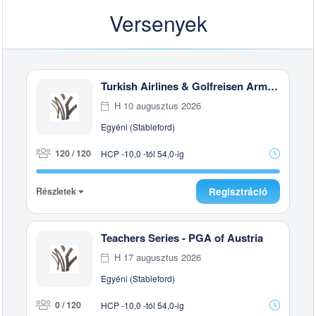
Versenyek
Turkish Airlines & Golfreisen Armbrüster Trophy 2026
H 10 augusztus 2026
Egyéni (Stableford)
120 / 120
HCP -10,0 -tól 54,0-ig
Részletek
Regisztráció
Teachers Series - PGA of Austria
H 17 augusztus 2026
Egyéni (Stableford)
0 / 120
HCP -10,0 -tól 54,0-ig