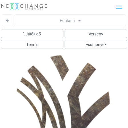
Togg
navi
Fontana
\ Játékidő
Verseny
Tennis
Események