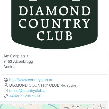
Am Golfplatz 1
3452 Atzenbrugg
Austria
http://www.countryclub.at
DIAMOND COUNTRY CLUB
Recepciós
office@countryclub.at
+4322752007530