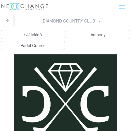
Togg
navi
DIAMOND COUNTRY CLUB
\ Játékidő
Verseny
Padel Course