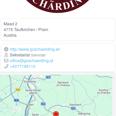
Maad 2
4775 Taufkirchen / Pram
Austria
http://www.gcschaerding.at/
Sekretariat
Sekretær
office@gcschaerding.at
+4377198110