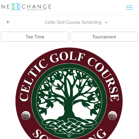
Togg
navi
Celtic Golf Course Schärding
Tee Time
Tournament