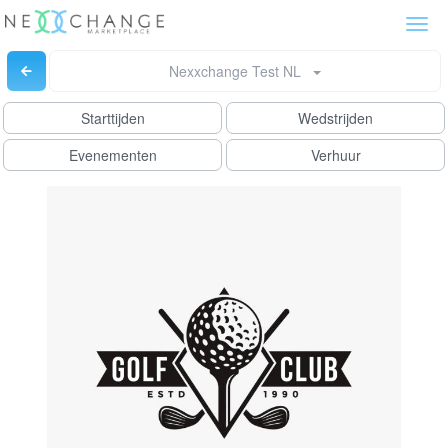
Togg
navi
Nexxchange Test NL
Starttijden
Wedstrijden
Evenementen
Verhuur