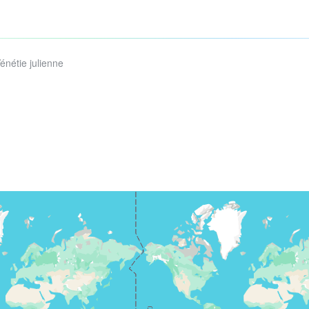
Vénétie julienne
e