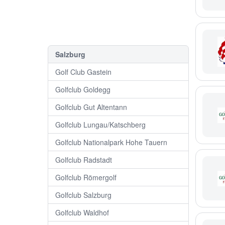
Salzburg
Golf Club Gastein
Golfclub Goldegg
Golfclub Gut Altentann
Golfclub Lungau/Katschberg
Golfclub Nationalpark Hohe Tauern
Golfclub Radstadt
Golfclub Römergolf
Golfclub Salzburg
Golfclub Waldhof