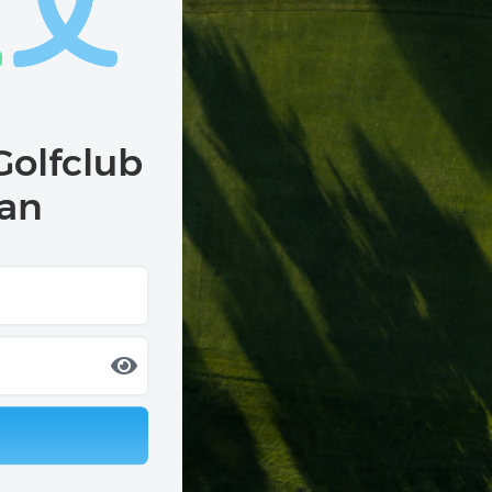
Golfclub
 an