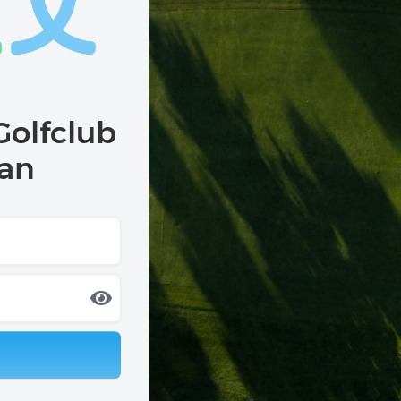
Golfclub
 an