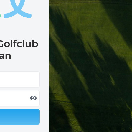
Golfclub
 an