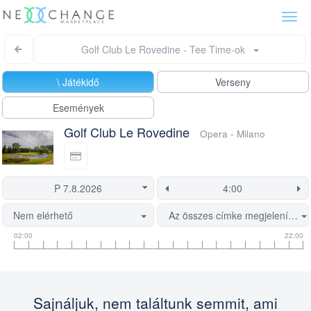
Togg
navi
Golf Club Le Rovedine - Tee Time-ok
\ Játékidő
Verseny
Események
Golf Club Le Rovedine
Opera - Milano
Nem elérhető
Az összes címke megjelenítése
Tee
Flight
This
02:00
22:00
time
slot
start
information
information
time
is
currently
Sajnáljuk, nem találtunk semmit, ami
locked.