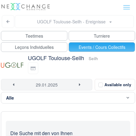
Togg
navi
UGOLF Toulouse-Seilh - Ereignisse
Teetimes
Turniere
Leçons Individuelles
Events / Cours Collectifs
UGOLF Toulouse-Seilh
Seilh
Available only
Die Suche mit den von Ihnen